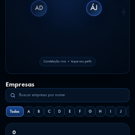
AD
ÁJ
FS
Constelação viva • toque nos perfis
Empresas
Todas
A
B
C
D
E
F
G
H
I
J
K
0